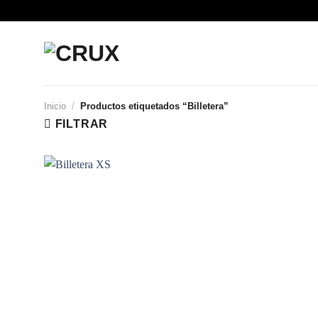
Saltar
al
contenido
Inicio
/
Productos etiquetados “Billetera”
FILTRAR