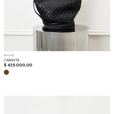
en
la
página
de
producto
BOLSOS
CANAXTA
$
425.000,00
Este
producto
tiene
múltiples
variantes.