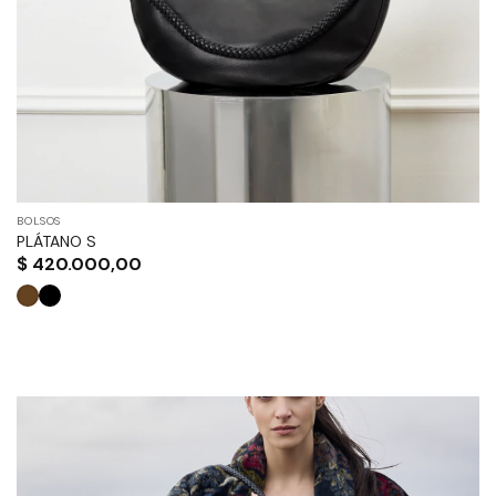
BOLSOS
PLÁTANO S
$
420.000,00
Este
producto
tiene
múltiples
variantes.
Las