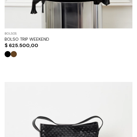
BOLSOS
BOLSO TRIP WEEKEND
$
625.500,00
Este
producto
tiene
múltiples
variantes.
Las
opciones
se
pueden
elegir