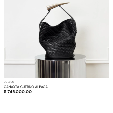
Las
opciones
se
pueden
elegir
en
la
página
de
producto
BOLSOS
CANAXTA CUERNO ALPACA
$
745.000,00