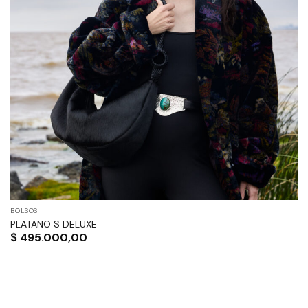
opciones
se
pueden
elegir
en
la
página
de
producto
BOLSOS
PLATANO S DELUXE
$
495.000,00