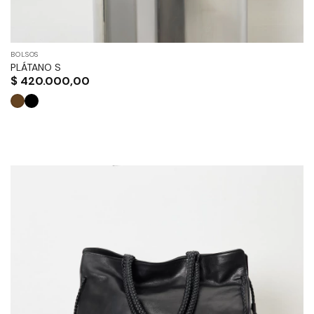
BOLSOS
PLÁTANO S
$
420.000,00
Este
producto
tiene
múltiples
variantes.
Las
opciones
se
pueden
elegir
en
la