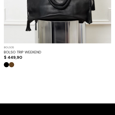
página
de
producto
BOLSOS
BOLSO TRIP WEEKEND
$
449,90
Este
producto
tiene
múltiples
variantes.
Las
opciones