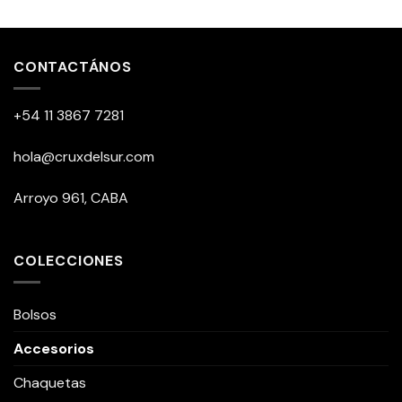
producto
tiene
múltiples
variantes.
CONTACTÁNOS
Las
opciones
+54 11 3867 7281
se
pueden
hola@cruxdelsur.com
elegir
en
la
Arroyo 961, CABA
página
de
producto
COLECCIONES
Bolsos
Accesorios
Chaquetas