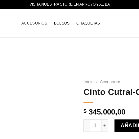
VISITA NUESTRA STORE EN ARROYO 961, BA
ACCESORIOS
BOLSOS
CHAQUETAS
Inicio
/
Accesorios
Cinto Cutral-
345.000,00
$
Cinto Cutral-Co cantidad
AÑADI