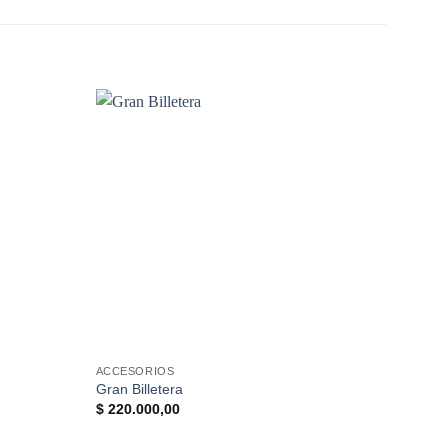
ACCESORIOS
ACCES
Gran Billetera
Billet
$
220.000,00
$
185.