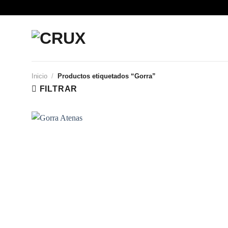
Saltar
al
contenido
Inicio
/
Productos etiquetados “Gorra”
FILTRAR