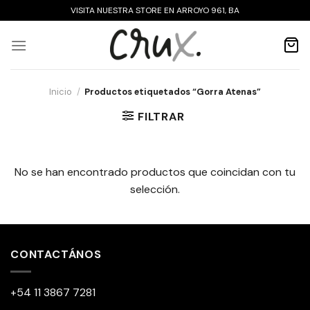
Saltar
VISITA NUESTRA STORE EN ARROYO 961, BA
al
contenido
Inicio
/
Productos etiquetados “Gorra Atenas”
FILTRAR
No se han encontrado productos que coincidan con tu
selección.
CONTACTÁNOS
+54 11 3867 7281