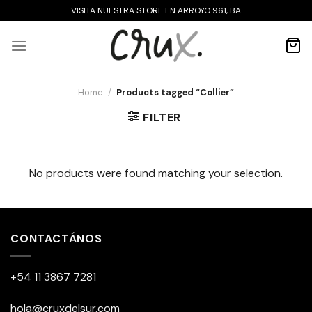
Skip
VISITA NUESTRA STORE EN ARROYO 961, BA
to
content
Home
/
Products tagged “Collier”
FILTER
No products were found matching your selection.
CONTACTÁNOS
+54 11 3867 7281
hola@cruxdelsur.com