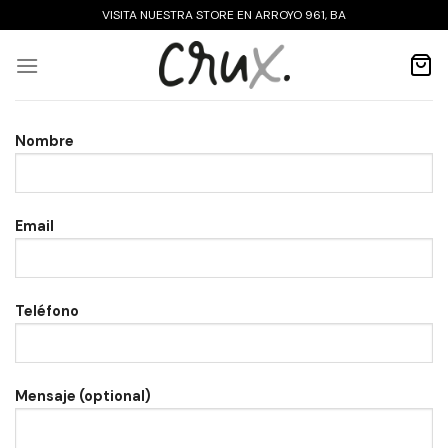
Saltar
VISITA NUESTRA STORE EN ARROYO 961, BA
al
contenido
Nombre
Email
Teléfono
Mensaje (optional)